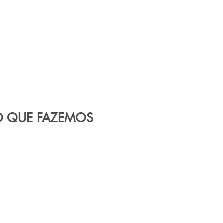
O QUE FAZEMOS
 serviço completo de pintura eletrostática em
perfis de alumínio.