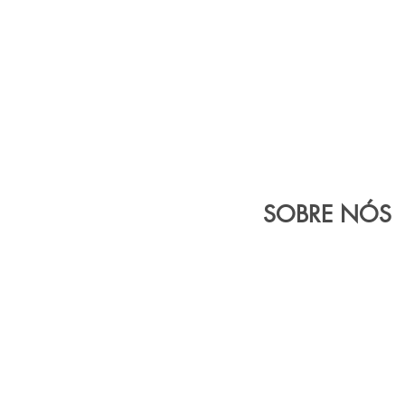
SOBRE NÓS
SB é uma empresa especializada em pintura eletro
alumínio. Estamos instalados no distrito industr
possuimos uma área total de 10.0
Contamos com uma linha de produção con
de
equipamentos que permitem uma elevad